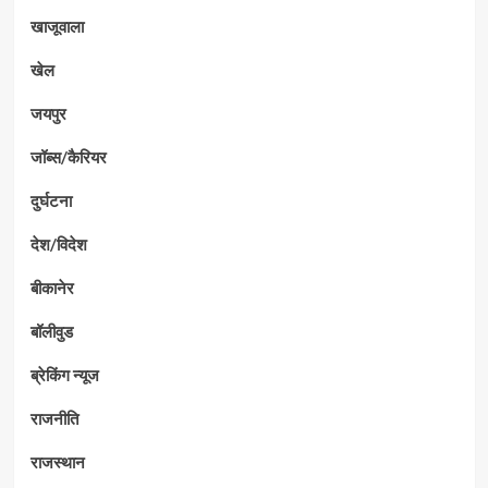
खाजूवाला
खेल
जयपुर
जॉब्स/कैरियर
दुर्घटना
देश/विदेश
बीकानेर
बॉलीवुड
ब्रेकिंग न्यूज
राजनीति
राजस्थान