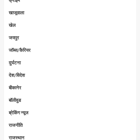
खाजूवाला
खेल
जयपुर
जॉब्स/कैरियर
दुर्घटना
देश/विदेश
बीकानेर
बॉलीवुड
ब्रेकिंग न्यूज
राजनीति
राजस्थान