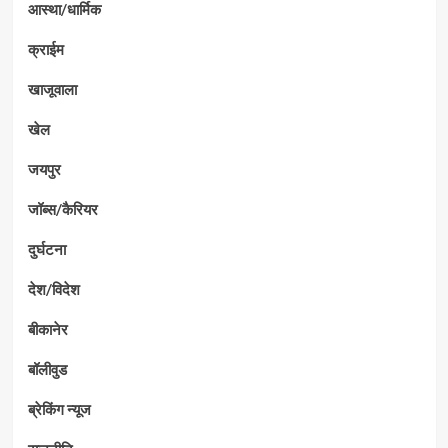
आस्था/धार्मिक
क्राईम
खाजूवाला
खेल
जयपुर
जॉब्स/कैरियर
दुर्घटना
देश/विदेश
बीकानेर
बॉलीवुड
ब्रेकिंग न्यूज