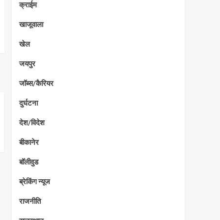
क्राईम
खाजूवाला
खेल
जयपुर
जॉब्स/कैरियर
दुर्घटना
देश/विदेश
बीकानेर
बॉलीवुड
ब्रेकिंग न्यूज
राजनीति