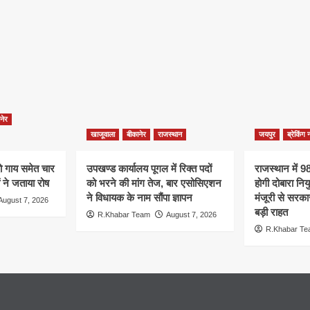
नेर
खाजूवाला
बीकानेर
राजस्थान
जयपुर
ब्रेकिंग 
दो गाय समेत चार
उपखण्ड कार्यालय पूगल में रिक्त पदों
राजस्थान में 988
ं ने जताया रोष
को भरने की मांग तेज, बार एसोसिएशन
होगी दोबारा नियु
ने विधायक के नाम सौंपा ज्ञापन
मंजूरी से सरका
August 7, 2026
बड़ी राहत
R.Khabar Team
August 7, 2026
R.Khabar T