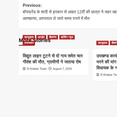
Post
Previous:
बॉयफ्रेंड के शादी से इनकार से आहत 12वीं की छात्रा ने जहर ख
navigation
आत्महत्या, अस्पताल ले जाते समय रास्ते में मौत
खाजूवाला
क्राईम
बीकानेर
ब्रेकिंग न्यूज
More Stories
राजस्थान
खाजूवाला
बीकान
विद्युत लाइन टूटने से दो गाय समेत चार
उपखण्ड कार्य
गौवंश की मौत, ग्रामीणों ने जताया रोष
भरने की मां
विधायक के ना
R.Khabar Team
August 7, 2026
R.Khabar T