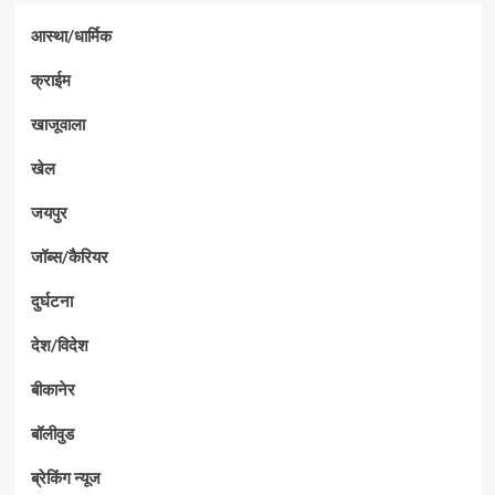
आस्था/धार्मिक
क्राईम
खाजूवाला
खेल
जयपुर
जॉब्स/कैरियर
दुर्घटना
देश/विदेश
बीकानेर
बॉलीवुड
ब्रेकिंग न्यूज