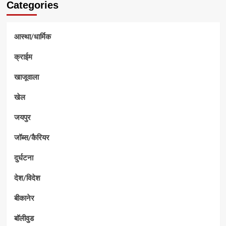
Categories
आस्था/धार्मिक
क्राईम
खाजूवाला
खेल
जयपुर
जॉब्स/कैरियर
दुर्घटना
देश/विदेश
बीकानेर
बॉलीवुड