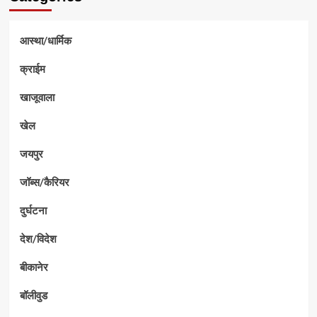
आस्था/धार्मिक
क्राईम
खाजूवाला
खेल
जयपुर
जॉब्स/कैरियर
दुर्घटना
देश/विदेश
बीकानेर
बॉलीवुड