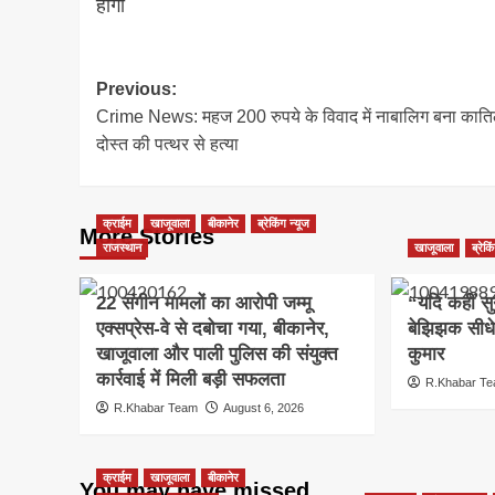
होगा
Post
Previous:
Crime News: महज 200 रुपये के विवाद में नाबालिग बना काति
navigation
दोस्त की पत्थर से हत्या
क्राईम
खाजूवाला
बीकानेर
ब्रेकिंग न्यूज
More Stories
राजस्थान
खाजूवाला
ब्रेकि
22 संगीन मामलों का आरोपी जम्मू
“यदि कहीं सु
एक्सप्रेस-वे से दबोचा गया, बीकानेर,
बेझिझक सीधे
खाजूवाला और पाली पुलिस की संयुक्त
कुमार
कार्रवाई में मिली बड़ी सफलता
R.Khabar T
R.Khabar Team
August 6, 2026
क्राईम
खाजूवाला
बीकानेर
You may have missed