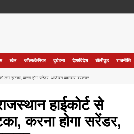
ईम
खेल
जॉब्स/कैरियर
दुर्घटना
देश/विदेश
बॉलीवुड
राजनीति
ो लगा झटका, करना होगा सरेंडर, आजीवन कारावास बरकरार
स्थान हाईकोर्ट से
ा, करना होगा सरेंडर,