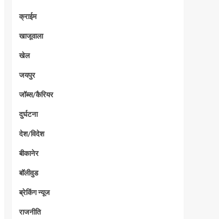
क्राईम
खाजूवाला
खेल
जयपुर
जॉब्स/कैरियर
दुर्घटना
देश/विदेश
बीकानेर
बॉलीवुड
ब्रेकिंग न्यूज
राजनीति