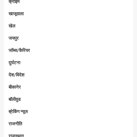
क्राईम
खाजूवाला
खेल
जयपुर
जॉब्स/कैरियर
दुर्घटना
देश/विदेश
बीकानेर
बॉलीवुड
ब्रेकिंग न्यूज
राजनीति
राजस्थान