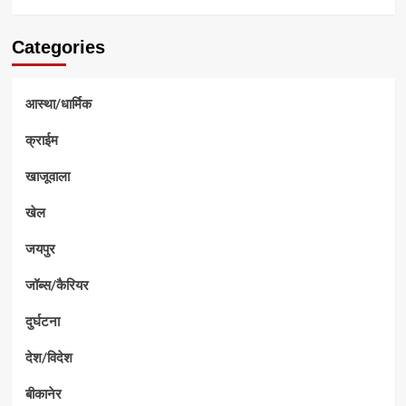
Categories
आस्था/धार्मिक
क्राईम
खाजूवाला
खेल
जयपुर
जॉब्स/कैरियर
दुर्घटना
देश/विदेश
बीकानेर