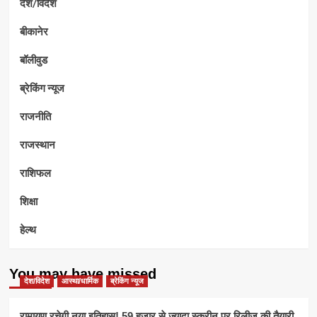
देश/विदेश
बीकानेर
बॉलीवुड
ब्रेकिंग न्यूज
राजनीति
राजस्थान
राशिफल
शिक्षा
हेल्थ
You may have missed
देश/विदेश
आस्था/धार्मिक
ब्रेकिंग न्यूज
रामायण रचेगी नया इतिहास! 59 हजार से ज्यादा स्क्रीन पर रिलीज की तैयारी,