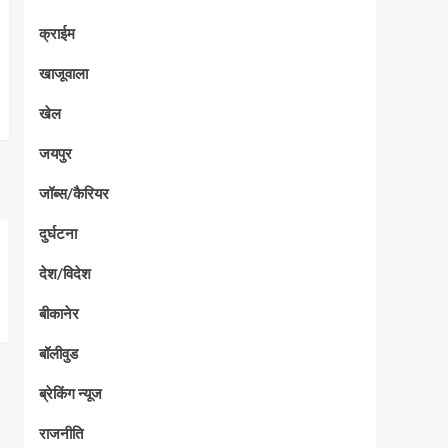
क्राईम
खाजूवाला
खेल
जयपुर
जॉब्स/कैरियर
दुर्घटना
देश/विदेश
बीकानेर
बॉलीवुड
ब्रेकिंग न्यूज
राजनीति