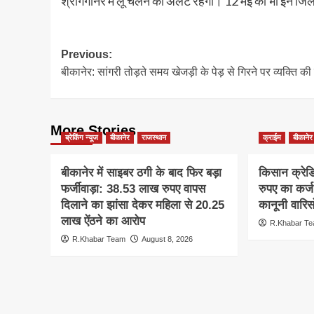
श्रीगंगानर में लू चलने का अलर्ट रहेगा। 12 मई को भी इन जिलो
Post
Previous:
बीकानेर: सांगरी तोड़ते समय खेजड़ी के पेड़ से गिरने पर व्यक्ति की
navigation
More Stories
ब्रेकिंग न्यूज
बीकानेर
राजस्थान
क्राईम
बीकानेर
बीकानेर में साइबर ठगी के बाद फिर बड़ा
किसान क्रेड
फर्जीवाड़ा: 38.53 लाख रुपए वापस
रुपए का कर्ज 
दिलाने का झांसा देकर महिला से 20.25
कानूनी वारि
लाख ऐंठने का आरोप
R.Khabar T
R.Khabar Team
August 8, 2026