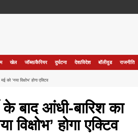
ईम
खेल
जॉब्स/कैरियर
दुर्घटना
देश/विदेश
बॉलीवुड
राजनीति
 मई को ‘नया विक्षोभ’ होगा एक्टिव
मी के बाद आंधी-बारिश का
ा विक्षोभ’ होगा एक्टिव