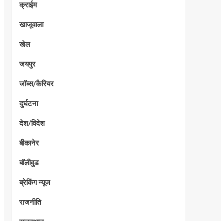
क्राईम
खाजूवाला
खेल
जयपुर
जॉब्स/कैरियर
दुर्घटना
देश/विदेश
बीकानेर
बॉलीवुड
ब्रेकिंग न्यूज
राजनीति