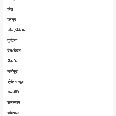
खेल
जयपुर
जॉब्स/कैरियर
दुर्घटना
देश/विदेश
बीकानेर
बॉलीवुड
ब्रेकिंग न्यूज
राजनीति
राजस्थान
राशिफल