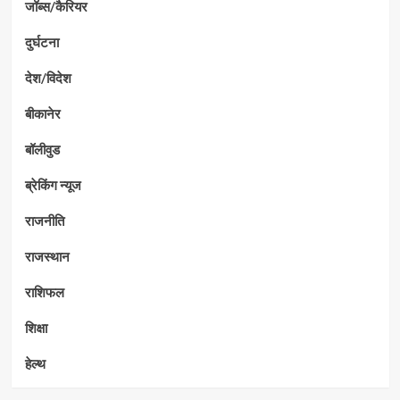
जॉब्स/कैरियर
दुर्घटना
देश/विदेश
बीकानेर
बॉलीवुड
ब्रेकिंग न्यूज
राजनीति
राजस्थान
राशिफल
शिक्षा
हेल्थ