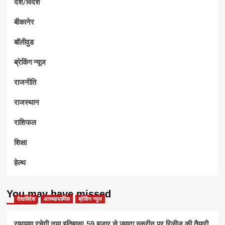
देश/विदेश
बीकानेर
बॉलीवुड
ब्रेकिंग न्यूज
राजनीति
राजस्थान
राशिफल
शिक्षा
हेल्थ
You may have missed
देश/विदेश
आस्था/धार्मिक
ब्रेकिंग न्यूज
रामायण रचेगी नया इतिहास! 59 हजार से ज्यादा स्क्रीन पर रिलीज की तैयारी,