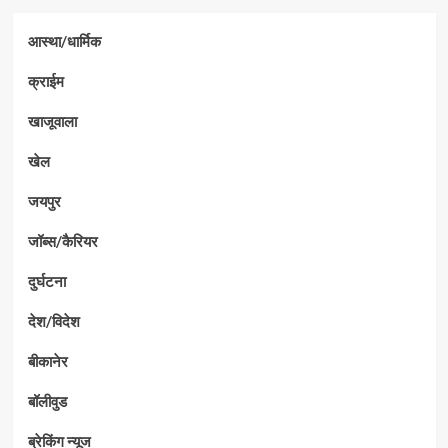
आस्था/धार्मिक
क्राईम
खाजूवाला
खेल
जयपुर
जॉब्स/कैरियर
दुर्घटना
देश/विदेश
बीकानेर
बॉलीवुड
ब्रेकिंग न्यूज