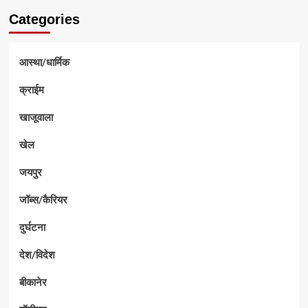
Categories
आस्था/धार्मिक
क्राईम
खाजूवाला
खेल
जयपुर
जॉब्स/कैरियर
दुर्घटना
देश/विदेश
बीकानेर