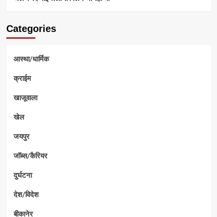
Categories
आस्था/धार्मिक
क्राईम
खाजूवाला
खेल
जयपुर
जॉब्स/कैरियर
दुर्घटना
देश/विदेश
बीकानेर