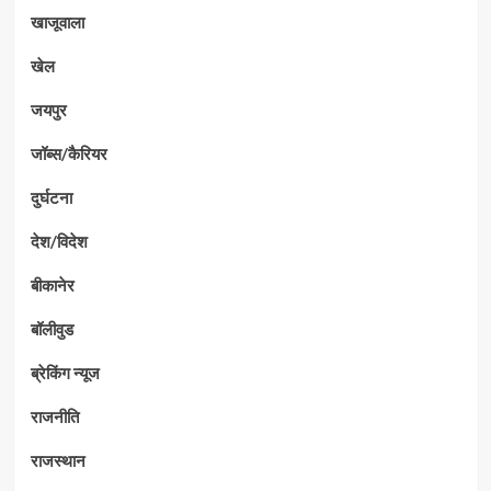
खाजूवाला
खेल
जयपुर
जॉब्स/कैरियर
दुर्घटना
देश/विदेश
बीकानेर
बॉलीवुड
ब्रेकिंग न्यूज
राजनीति
राजस्थान