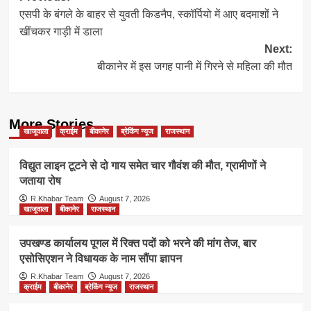
एसपी के बंगले के बाहर से युवती किडनैप, स्कॉर्पियो में आए बदमाशों ने
navigation
खींचकर गाड़ी में डाला
Next:
बीकानेर में इस जगह पानी में गिरने से महिला की मौत
More Stories
खाजूवाला
क्राईम
बीकानेर
ब्रेकिंग न्यूज
राजस्थान
विद्युत लाइन टूटने से दो गाय समेत चार गौवंश की मौत, ग्रामीणों ने
जताया रोष
R.Khabar Team
August 7, 2026
खाजूवाला
बीकानेर
राजस्थान
उपखण्ड कार्यालय पूगल में रिक्त पदों को भरने की मांग तेज, बार
एसोसिएशन ने विधायक के नाम सौंपा ज्ञापन
R.Khabar Team
August 7, 2026
क्राईम
बीकानेर
ब्रेकिंग न्यूज
राजस्थान