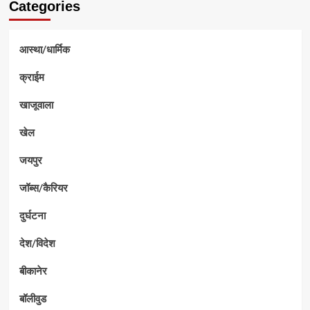
Categories
आस्था/धार्मिक
क्राईम
खाजूवाला
खेल
जयपुर
जॉब्स/कैरियर
दुर्घटना
देश/विदेश
बीकानेर
बॉलीवुड