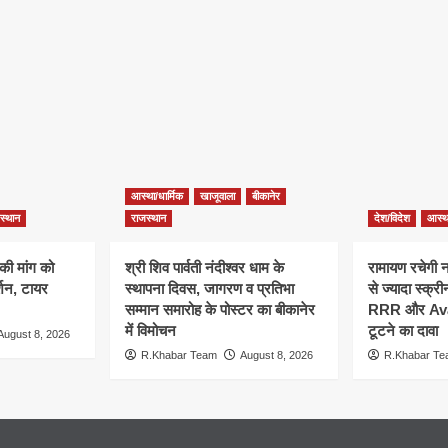
आस्था/धार्मिक
खाजूवाला
बीकानेर
स्थान
राजस्थान
देश/विदेश
आस्था
की मांग को
श्री शिव पार्वती नंदीश्वर धाम के
रामायण रचेगी 
शन, टायर
स्थापना दिवस, जागरण व प्रतिभा
से ज्यादा स्क्र
सम्मान समारोह के पोस्टर का बीकानेर
RRR और Avata
में विमोचन
टूटने का दावा
August 8, 2026
R.Khabar Team
August 8, 2026
R.Khabar T