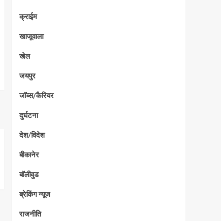
क्राईम
खाजूवाला
खेल
जयपुर
जॉब्स/कैरियर
दुर्घटना
देश/विदेश
बीकानेर
बॉलीवुड
ब्रेकिंग न्यूज
राजनीति