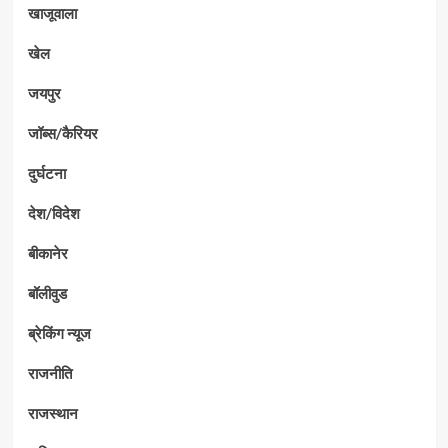
खाजूवाला
खेल
जयपुर
जॉब्स/कैरियर
दुर्घटना
देश/विदेश
बीकानेर
बॉलीवुड
ब्रेकिंग न्यूज
राजनीति
राजस्थान