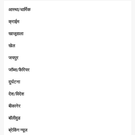
आस्था/धार्मिक
क्राईम
खाजूवाला
खेल
जयपुर
जॉब्स/कैरियर
दुर्घटना
देश/विदेश
बीकानेर
बॉलीवुड
ब्रेकिंग न्यूज