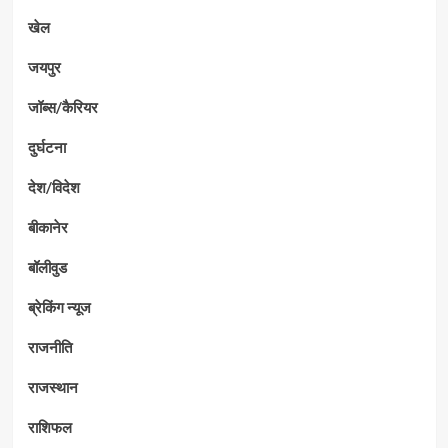
खेल
जयपुर
जॉब्स/कैरियर
दुर्घटना
देश/विदेश
बीकानेर
बॉलीवुड
ब्रेकिंग न्यूज
राजनीति
राजस्थान
राशिफल