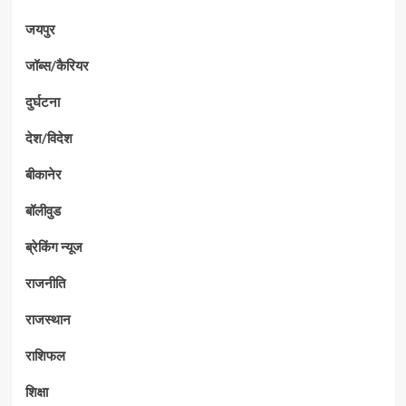
जयपुर
जॉब्स/कैरियर
दुर्घटना
देश/विदेश
बीकानेर
बॉलीवुड
ब्रेकिंग न्यूज
राजनीति
राजस्थान
राशिफल
शिक्षा